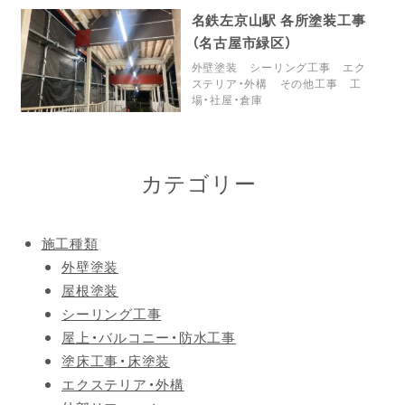
名鉄左京山駅 各所塗装工事
（名古屋市緑区）
外壁塗装
シーリング工事
エク
ステリア・外構
その他工事
工
場・社屋・倉庫
外壁タイルが浮いているのが目視で確
カテゴリー
施工種類
外壁塗装
屋根塗装
シーリング工事
屋上・バルコニー・防水工事
塗床工事・床塗装
エクステリア・外構