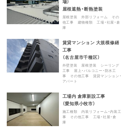
場）
屋根遮熱・断熱塗装
屋根塗装
外部リフォーム
その
他工事
建物種類
工場・社屋・倉
庫
賃貸マンション 大規模修繕
工事
（名古屋市千種区）
外壁塗装
屋根塗装
シーリング
工事
屋上・バルコニー・防水工
事
その他工事
賃貸マンション・
アパート
工場内 倉庫新設工事
（愛知県小牧市）
施工種類
内装リフォーム・内装工
事
その他工事
工場・社屋・倉
庫