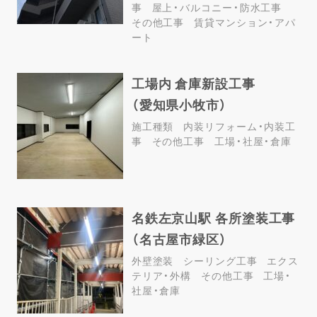
事
屋上・バルコニー・防水工事
その他工事
賃貸マンション・アパ
ート
工場内 倉庫新設工事
（愛知県小牧市）
施工種類
内装リフォーム・内装工
事
その他工事
工場・社屋・倉庫
名鉄左京山駅 各所塗装工事
（名古屋市緑区）
外壁塗装
シーリング工事
エクス
テリア・外構
その他工事
工場・
社屋・倉庫