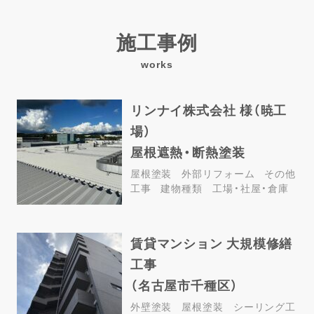
施工事例
works
リンナイ株式会社 様（暁工
場）
屋根遮熱・断熱塗装
屋根塗装
外部リフォーム
その他
工事
建物種類
工場・社屋・倉庫
賃貸マンション 大規模修繕
工事
（名古屋市千種区）
外壁塗装
屋根塗装
シーリング工