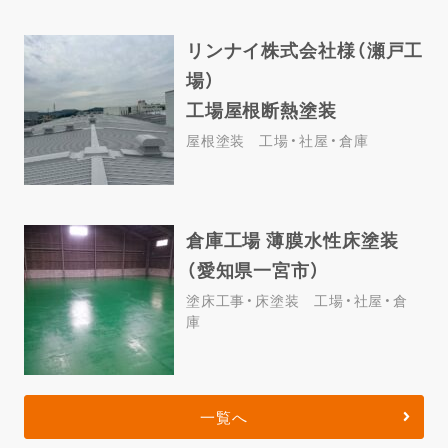
リンナイ株式会社様（瀬戸工
場）
工場屋根断熱塗装
屋根塗装
工場・社屋・倉庫
倉庫工場 薄膜水性床塗装
（愛知県一宮市）
塗床工事・床塗装
工場・社屋・倉
庫
一覧へ