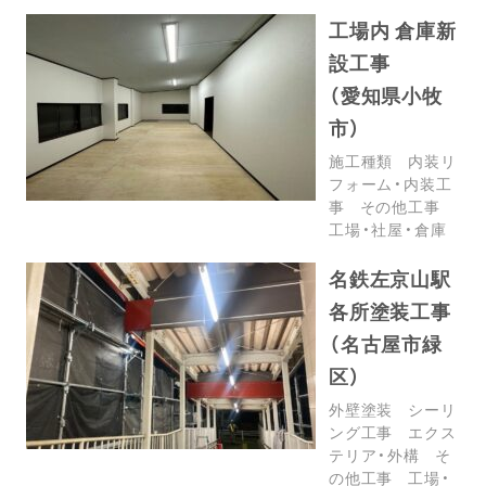
工場内 倉庫新
設工事
（愛知県小牧
市）
施工種類
内装リ
フォーム・内装工
事
その他工事
工場・社屋・倉庫
名鉄左京山駅
各所塗装工事
（名古屋市緑
区）
外壁塗装
シーリ
ング工事
エクス
テリア・外構
そ
の他工事
工場・