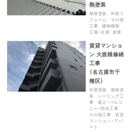
熱塗装
屋根塗装
外部リ
フォーム
その他
工事
建物種類
工場・社屋・倉庫
賃貸マンショ
ン 大規模修繕
工事
（名古屋市千
種区）
外壁塗装
屋根塗
装
シーリング工
事
屋上・バルコ
ニー・防水工事
その他工事
賃貸
マンション・アパ
ート