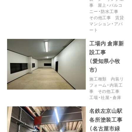
事
屋上・バルコ
ニー・防水工事
その他工事
賃貸
マンション・アパ
ート
工場内 倉庫新
設工事
（愛知県小牧
市）
施工種類
内装リ
フォーム・内装工
事
その他工事
工場・社屋・倉庫
名鉄左京山駅
各所塗装工事
（名古屋市緑