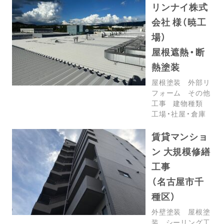
リンナイ株式
会社 様（暁工
場）
屋根遮熱・断
熱塗装
屋根塗装
外部リ
フォーム
その他
工事
建物種類
工場・社屋・倉庫
賃貸マンショ
ン 大規模修繕
工事
（名古屋市千
種区）
外壁塗装
屋根塗
装
シーリング工