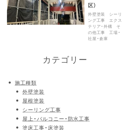
区）
外壁塗装
シーリ
ング工事
エクス
テリア・外構
そ
の他工事
工場・
社屋・倉庫
カテゴリー
施工種類
外壁塗装
屋根塗装
シーリング工事
屋上・バルコニー・防水工事
塗床工事・床塗装