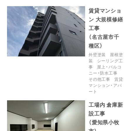
賃貸マンショ
ン 大規模修繕
工事
（名古屋市千
種区）
外壁塗装
屋根塗
装
シーリング工
事
屋上・バルコ
ニー・防水工事
その他工事
賃貸
マンション・アパ
ート
工場内 倉庫新
設工事
（愛知県小牧
市）