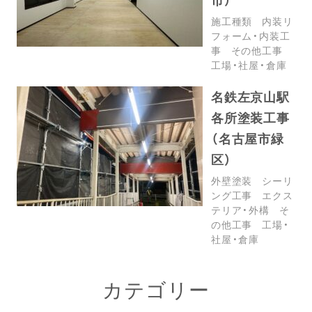
施工種類
内装リ
フォーム・内装工
事
その他工事
工場・社屋・倉庫
名鉄左京山駅
各所塗装工事
（名古屋市緑
区）
外壁塗装
シーリ
ング工事
エクス
テリア・外構
そ
の他工事
工場・
社屋・倉庫
カテゴリー