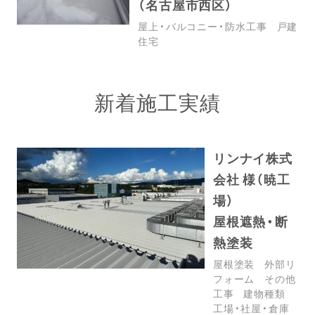
（名古屋市西区）
屋上・バルコニー・防水工事
戸建
住宅
新着施工実績
リンナイ株式
会社 様（暁工
場）
屋根遮熱・断
熱塗装
屋根塗装
外部リ
フォーム
その他
工事
建物種類
工場・社屋・倉庫