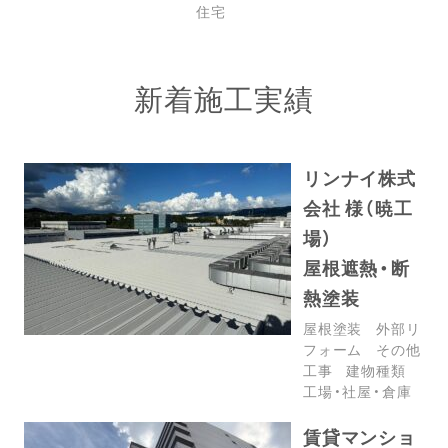
住宅
新着施工実績
リンナイ株式
会社 様（暁工
場）
屋根遮熱・断
熱塗装
屋根塗装
外部リ
フォーム
その他
工事
建物種類
工場・社屋・倉庫
賃貸マンショ