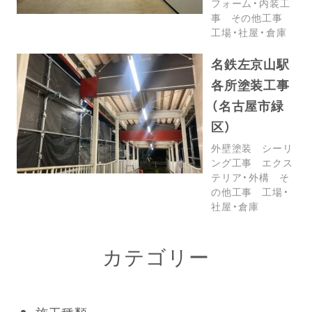
フォーム・内装工
事
その他工事
工場・社屋・倉庫
名鉄左京山駅
各所塗装工事
（名古屋市緑
区）
外壁塗装
シーリ
ング工事
エクス
テリア・外構
そ
の他工事
工場・
社屋・倉庫
カテゴリー