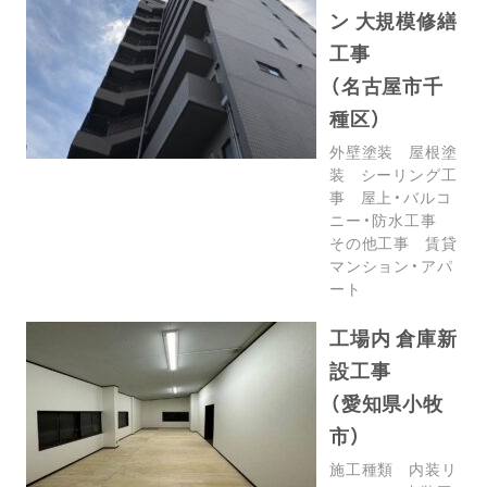
ン 大規模修繕
工事
（名古屋市千
種区）
外壁塗装
屋根塗
装
シーリング工
事
屋上・バルコ
ニー・防水工事
その他工事
賃貸
マンション・アパ
ート
工場内 倉庫新
設工事
（愛知県小牧
市）
施工種類
内装リ